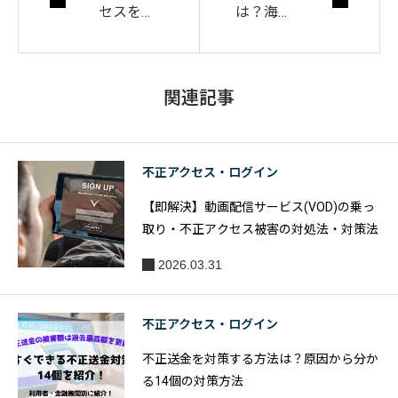
セスを早
は？海外
期発見！
展開をお
モニタリ
すすめす
ングの重
る5つの
関連記事
要性や方
理由や出
法を解説
店の方法
を解説
不正アクセス・ログイン
【即解決】動画配信サービス(VOD)の乗っ
取り・不正アクセス被害の対処法・対策法
2026.03.31
不正アクセス・ログイン
不正送金を対策する方法は？原因から分か
る14個の対策方法