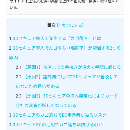
サイトで不正注文削減の実績を上げ不正削減・撲滅に取り組んで
いる。
目次
[
非表示にする
]
1
3Dセキュア導入で発生する「カゴ落ち」とは
2
3Dセキュア導入でカゴ落ち（離脱率）が増加する2つの
原因
2.1
【原因1】決済までの手続きが増えて手間に感じる
2.2
【原因2】諸外国に比べて3Dセキュアが普及して
いないため抵抗がある
2.3
【原因3】3Dセキュアの導入義務化によりカード
会社の審査が厳しくなっている
3
3Dセキュアのカゴ落ちでEC事業者が被るリスク
4
3Dセキュア2.0の活用でカゴ落ちは防げるのか