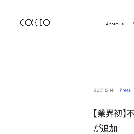
About us
JP
EN
About us
株
Service
IR
Company
IR
2021.12.14
Press
免
News
【業界初】
が追加
Career