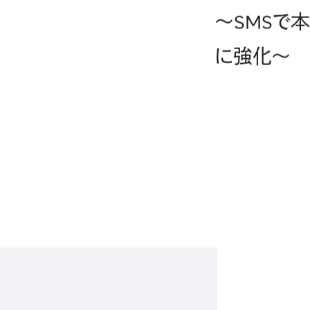
〜SMSで
IR
に強化〜
株主・投資家の皆さまへ
経営方針
業績ハイライト
IRライブラリー
株式について
IRスケジュール
IRニュース
IRお問い合わせ
電子公告
免責事項