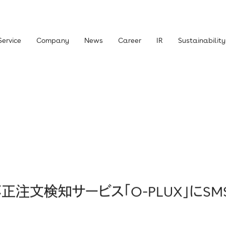
Service
Company
News
Career
IR
Sustainability
主・投資家の皆さまへ
経営方針
ライブラリー
株式について
ニュース
IRお問い合わせ
責事項
不正注文検知サービス「O-PLUX」にS