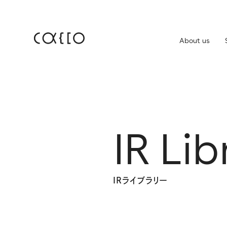
About us
JP
EN
About us
株
Service
IR Li
IR
Company
IR
免
IRライブラリー
News
Career