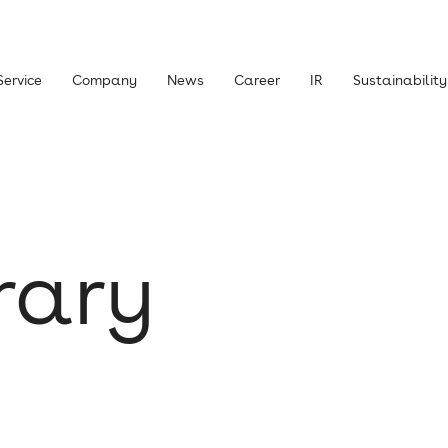
Service
Company
News
Career
IR
Sustainability
主・投資家の皆さまへ
経営方針
brary
ライブラリー
株式について
ニュース
IRお問い合わせ
責事項