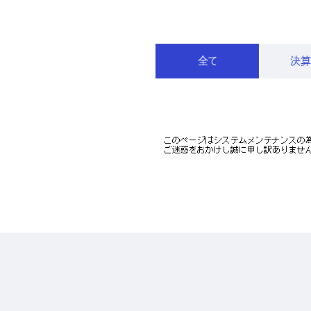
IR
全て
決
株主・投資家の皆さまへ
経営方針
業績ハイライト
IRライブラリー
株式について
IRスケジュール
IRニュース
IRお問い合わせ
電子公告
免責事項