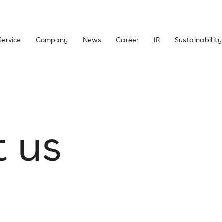
Service
Company
News
Career
IR
Sustainability
主・投資家の皆さまへ
経営方針
t
u
s
ライブラリー
株式について
ニュース
IRお問い合わせ
責事項