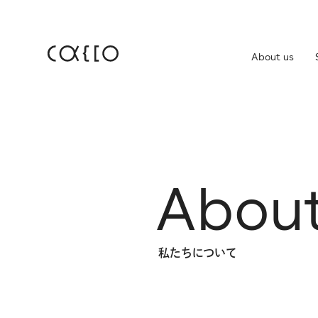
About us
JP
EN
About us
株
Service
A
b
o
u
IR
Company
IR
免
私たちについて
News
Career