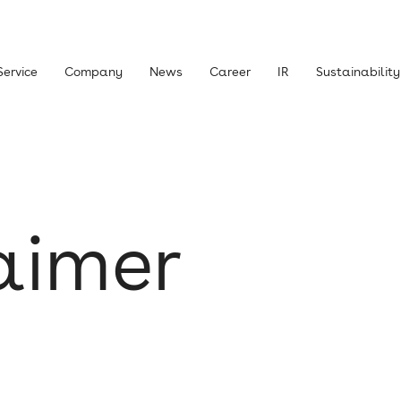
Service
Company
News
Career
IR
Sustainability
主・投資家の皆さまへ
経営方針
aimer
ライブラリー
株式について
ニュース
IRお問い合わせ
責事項