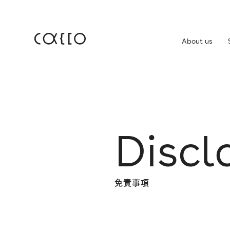
About us
JP
EN
About us
株
Service
Discl
IR
Company
IR
免
免責事項
News
Career