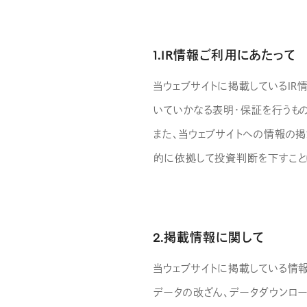
IR
1.IR情報ご利用にあたって
株主・投資家の皆さまへ
当ウェブサイトに掲載しているIR
経営方針
いていかなる表明・保証を行うも
業績ハイライト
また、当ウェブサイトへの情報の
IRライブラリー
的に依拠して投資判断を下すこと
株式について
IRスケジュール
IRニュース
2.掲載情報に関して
IRお問い合わせ
当ウェブサイトに掲載している情
電子公告
データの改ざん、データダウンロ
免責事項