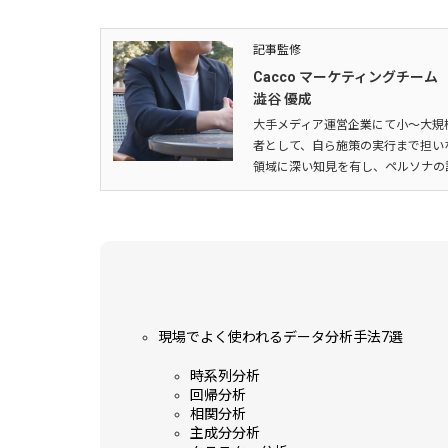
記事監修
Cacco マーケティングチーム
澁谷 優成
大手メディア運営企業にて小～大規模
者として、自ら施策の実行まで担い
領域に深い知見を有し、ペルソナの
現場でよく使われるデータ分析手法7選
時系列分析
回帰分析
相関分析
主成分分析