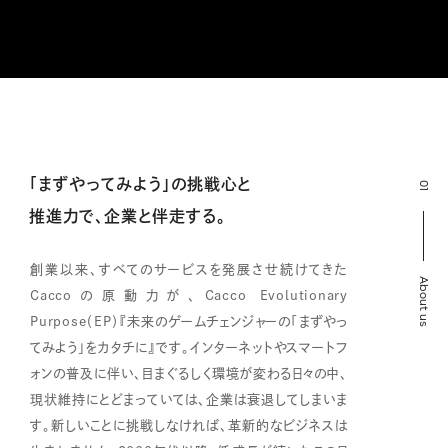
Sustainability
Recruit
「まずやってみよう」の挑戦心と
01
推進力で、企業と伴走する。
創業以来、すべてのサービスを発展させ続けてきた
About us
Caccoの原動力が、Cacco Evolutionary
Purpose（EP）『未来のゲームチェンジャーの「まずやっ
てみよう」をカタチに』です。インターネットやスマートフ
ォンの普及に伴い、目まぐるしく環境が変わる日々の中、
現状維持にとどまっていては、企業は衰退してしまいま
す。新しいことに挑戦しなければ、革新的なビジネスは