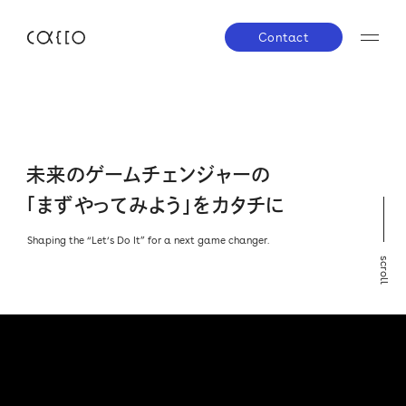
Contact
JP
EN
About us
未
来
の
ゲ
ー
ム
チ
ェ
ン
ジ
ャ
ー
の
株主・投資家の皆さまへ
経営方針
業績ハイラ
「
ま
ず
や
っ
て
み
よ
う
」
を
カ
タ
チ
に
Service
IRライブラリー
株式について
IRスケジ
Shaping the “Let‘s Do It” for a next game changer.
scroll
Company
IRニュース
IRお問い合わせ
電子公告
免責事項
News
Career