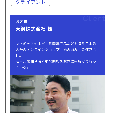
クライアント
Client
お客様
大網株式会社 様
フィギュアやホビー系関連商品などを扱う日本最
大級のオンラインショップ「あみあみ」の運営会
社。
モール展開や海外市場開拓を業界に先駆けて行っ
ている。