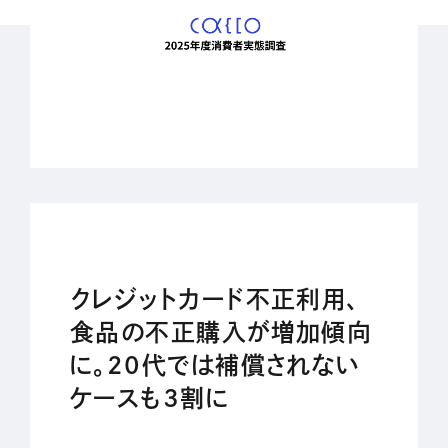
IR
株主・投資家の皆さまへ
経営方針
業績ハイライト
IRライブラリー
株式について
IRスケジュール
クレジットカード不正利用、
IRニュース
食品の不正購入が増加傾向
に。20代では補償されない
IRお問い合わせ
ケースも3割に
電子公告
免責事項