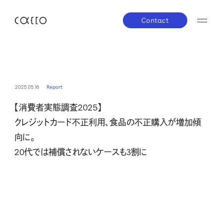
Contact
JP
EN
About us
2025.05.16
Report
【消費者実態調査2025】
株主・投資家の皆さまへ
経営方針
業績ハイラ
Service
クレジットカード不正利用、食品の不正購入が増加傾
IRライブラリー
株式について
IRスケジ
向に。
Company
IRニュース
IRお問い合わせ
電子公告
20代では補償されないケースも3割に
免責事項
News
Career