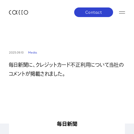
Contact
JP
EN
About us
2025.09.10
Media
毎日新聞に、クレジットカード不正利用について当社の
株主・投資家の皆さまへ
経営方針
業績ハイラ
Service
コメントが掲載されました。
IRライブラリー
株式について
IRスケジ
Company
IRニュース
IRお問い合わせ
電子公告
免責事項
News
Career