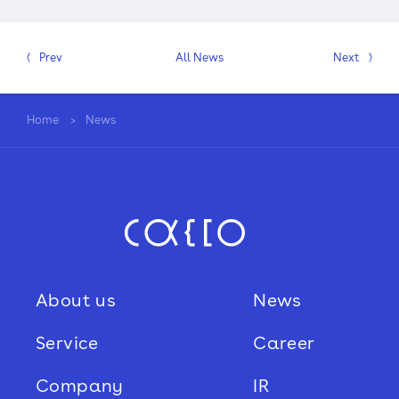
Prev
All News
Next
Sustainability
Recruit
Home
News
About us
News
Service
Career
Company
IR