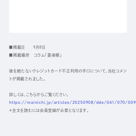
IR
株主・投資家の皆さまへ
経営方針
■掲載日 9月8日
業績ハイライト
■掲載場所 コラム「憂楽帳」
IRライブラリー
後を絶たないクレジットカード不正利用の手口について、当社コメン
株式について
トが掲載されました。
IRスケジュール
詳しくは、こちらからご覧ください。
IRニュース
https://mainichi.jp/articles/20250908/dde/041/070/00
IRお問い合わせ
＊全文を読むには会員登録が必要となります。
電子公告
免責事項