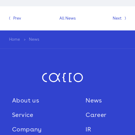
Prev
All News
Next
Sustainability
Recruit
Home
News
About us
News
Service
Career
Company
IR