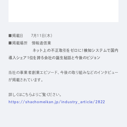
IR
株主・投資家の皆さまへ
■掲載日 ７月１１日（木）
経営方針
■掲載場所 情報通信業
業績ハイライト
ネット上の不正取引をゼロに！検知システムで国内
導入シェア1位を誇る会社の誕生秘話と今後のビジョン
IRライブラリー
株式について
当社の事業者創業エピソード、今後の取り組みなどのインタビュー
が掲載されています。
IRスケジュール
IRニュース
詳しくはこちらよりご覧ください。
https://shachomeikan.jp/industry_article/2822
IRお問い合わせ
電子公告
免責事項