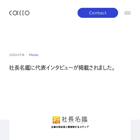
Contact
JP
EN
About us
2024.07.18
Media
社長名鑑に代表インタビューが掲載されました。
株主・投資家の皆さまへ
経営方針
業績ハイラ
Service
IRライブラリー
株式について
IRスケジ
Company
IRニュース
IRお問い合わせ
電子公告
免責事項
News
Career