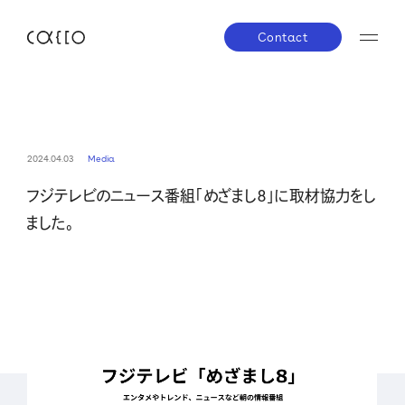
Contact
JP
EN
About us
2024.04.03
Media
フジテレビのニュース番組「めざまし８」に取材協力をし
株主・投資家の皆さまへ
経営方針
業績ハイラ
Service
ました。
IRライブラリー
株式について
IRスケジ
Company
IRニュース
IRお問い合わせ
電子公告
免責事項
News
Career