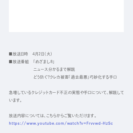
IR
株主・投資家の皆さまへ
経営方針
業績ハイライト
■放送日時 4月2日（火）
■放送番組 「めざまし８」
IRライブラリー
ニュース分かるまで解説
株式について
どう防ぐ？クレカ被害「過去最悪」巧妙化する手口
IRスケジュール
急増しているクレジットカード不正の実態や手口について、解説して
IRニュース
います。
IRお問い合わせ
放送内容については、こちらからご覧いただけます。
電子公告
https://www.youtube.com/watch?v=Frvvwd-HzSc
免責事項