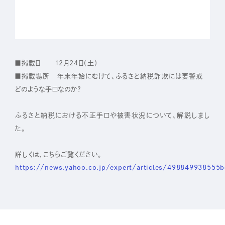
IR
株主・投資家の皆さまへ
■掲載日 12月24日（土）
経営方針
■掲載場所 年末年始にむけて、ふるさと納税詐欺には要警戒
業績ハイライト
どのような手口なのか？
IRライブラリー
ふるさと納税における不正手口や被害状況について、解説しまし
株式について
た。
IRスケジュール
詳しくは、こちらご覧ください。
IRニュース
https://news.yahoo.co.jp/expert/articles/498849938555
IRお問い合わせ
電子公告
免責事項