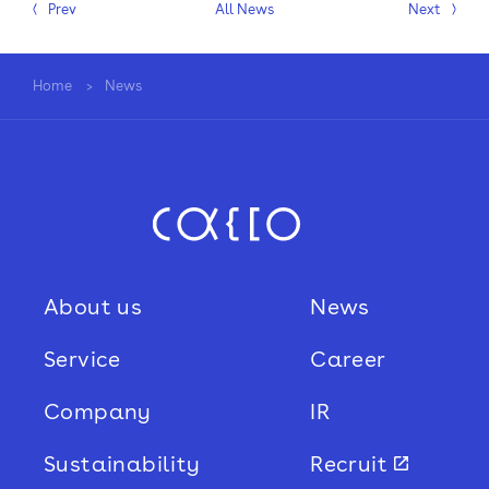
Prev
All News
Next
Sustainability
Home
News
Recruit
About us
News
Service
Career
Company
IR
Sustainability
Recruit