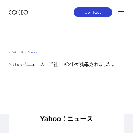
Contact
JP
EN
About us
2024.01.04
Media
Yahoo！ニュースに当社コメントが掲載されました。
株主・投資家の皆さまへ
経営方針
業績ハイラ
Service
IRライブラリー
株式について
IRスケジ
Company
IRニュース
IRお問い合わせ
電子公告
免責事項
News
Career