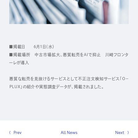
IR
株主・投資家の皆さまへ
経営方針
■掲載日 6月1日（水）
業績ハイライト
■掲載場所 中古市場拡大、悪質転売をＡＩで抑止 川崎フロンタ
ーレが導入
IRライブラリー
株式について
悪質な転売を見抜けるサービスとして不正注文検知サービス「Ｏ－
ＰＬＵＸ」の紹介や実態調査データが、掲載されました。
IRスケジュール
IRニュース
IRお問い合わせ
電子公告
Prev
All News
Next
免責事項