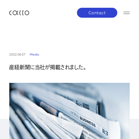
Contact
JP
EN
About us
2022.06.07
Media
産経新聞に当社が掲載されました。
株主・投資家の皆さまへ
経営方針
業績ハイラ
Service
IRライブラリー
株式について
IRスケジ
Company
IRニュース
IRお問い合わせ
電子公告
免責事項
News
Career