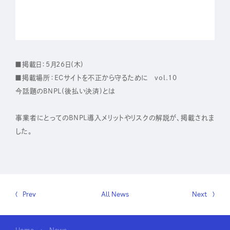
IR
株主・投資家の皆さまへ
■掲載日：5月26日(木)
経営方針
■掲載場所：ECサイトを不正から守るために vol.10
業績ハイライト
今話題のBNPL(後払い決済)とは
IRライブラリー
事業者にとってのBNPL導入メリットやリスクの解説が、掲載されま
株式について
した。
IRスケジュール
IRニュース
IRお問い合わせ
Prev
All News
Next
電子公告
免責事項