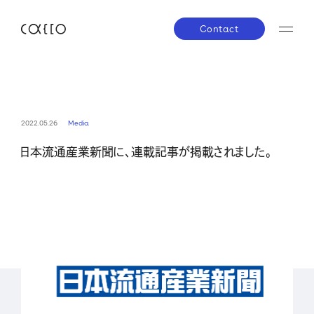
Contact
JP
EN
About us
2022.05.26
Media
日本流通産業新聞に、連載記事が掲載されました。
株主・投資家の皆さまへ
経営方針
業績ハイラ
Service
IRライブラリー
株式について
IRスケジ
Company
IRニュース
IRお問い合わせ
電子公告
免責事項
News
Career