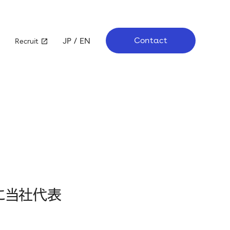
Contact
JP
EN
Recruit
業績ハイライト
IRスケジュール
電子公告
e」に当社代表