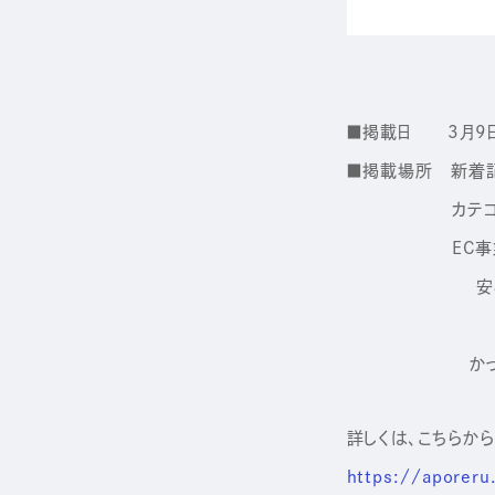
Sustainability
■掲載日 3月9日
Recruit
■掲載場所 新着
カテゴリ: 
EC事業の成長
安心安全なネ
かっこ株式会社
詳しくは、こちらから
https://aporeru