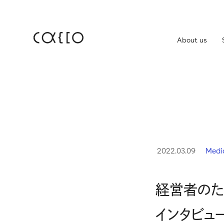
About us
JP
EN
About us
株
Service
IR
Company
IR
2022.03.09
Medi
免
News
経営者のための
インタビュ
Career