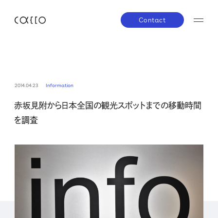
Contact
JP
EN
About us
2014.04.23
Information
赤坂見附から日本全国の観光スポットまでの移動時間
株主・投資家の皆さまへ
経営方針
業績ハイラ
Service
を調査
IRライブラリー
株式について
IRスケジ
Company
IRニュース
IRお問い合わせ
電子公告
免責事項
News
Career