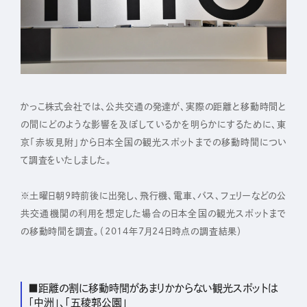
IR
株主・投資家の皆さまへ
経営方針
かっこ株式会社では、公共交通の発達が、実際の距離と移動時間と
業績ハイライト
の間にどのような影響を及ぼしているかを明らかにするために、東
京「赤坂見附」から日本全国の観光スポットまでの移動時間につい
IRライブラリー
て調査をいたしました。
株式について
※土曜日朝9時前後に出発し、飛行機、電車、バス、フェリーなどの公
IRスケジュール
共交通機関の利用を想定した場合の日本全国の観光スポットまで
IRニュース
の移動時間を調査。（2014年7月24日時点の調査結果）
IRお問い合わせ
電子公告
■距離の割に移動時間があまりかからない観光スポットは
免責事項
「中洲」、「五稜郭公園」