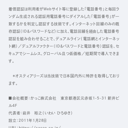
着信認証は利用者がWebサイト等に登録した「電話番号」と毎回ラ
ンダム生成される認証用電話番号にダイアルした「電話番号」が一
致するかを判定し認証する技術です。インターネット回線のみの既
存認証（ID＆パスワードなど）に加え、電話回線を経由した電話番号
認証を組み合わせることで、デュアルライン（電話網とインターネッ
ト網）／デュアルファクター（ID＆パスワードと電話番号）認証を、セ
キュアでシームレス、グローバル且つ低価格／短期間で導入できま
す。
＊オスティアリーズは当技術で日本国内外に特許を取得しており
ます。
■会社概要：かっこ株式会社 東京都港区元赤坂1-5-31 新井ビ
ル4F
代表者：岩井 裕之（いわい ひろゆき）
設立：2011年1月28日
URL：https://cacco.co.jp/