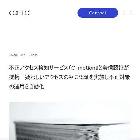
Contact
JP
EN
About us
2020.01.29
Press
不正アクセス検知サービス『O-motion』と着信認証が
株主・投資家の皆さまへ
経営方針
業績ハイラ
Service
提携 疑わしいアクセスのみに認証を実施し不正対策
IRライブラリー
株式について
IRスケジ
の運用を自動化
Company
IRニュース
IRお問い合わせ
電子公告
免責事項
News
Career