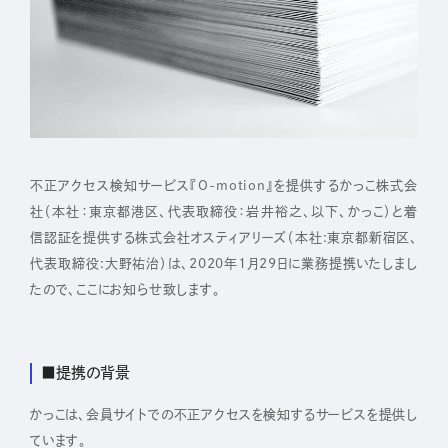
IR
株主・投資家の皆さまへ
経営方針
業績ハイライト
不正アクセス検知サービス『O-motion』を提供するかっこ株式会
IRライブラリー
社（本社：東京都港区、代表取締役：岩井裕之、以下、かっこ）と着
信認証を提供する株式会社オスティアリーズ（本社:東京都新宿区、
株式について
代表取締役:大野祐治）は、2020年1月29日に業務提携いたしまし
IRスケジュール
たので、ここにお知らせ致します。
IRニュース
IRお問い合わせ
■提携の背景
電子公告
かっこは、会員サイトでの不正アクセスを検知するサービスを提供し
免責事項
ています。