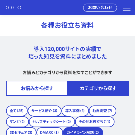
お問い合わせ
各種お役立ち資料
導入120,000サイトの実績で
培った知見を資料にまとめました
お悩みとカテゴリから資料を探すことができます
お悩みから探す
カテゴリから探す
全て（25）
サービス紹介（3）
導入事例（3）
独自調査（7）
マンガ（2）
セルフチェックシート（2）
その他お役立ち（11）
3Dセキュア（3）
DMARC（1）
ガイドライン解説（2）