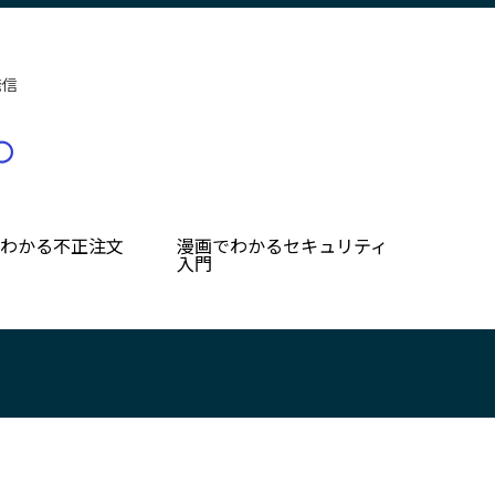
発信
でわかる不正注文
漫画でわかるセキュリティ
入門