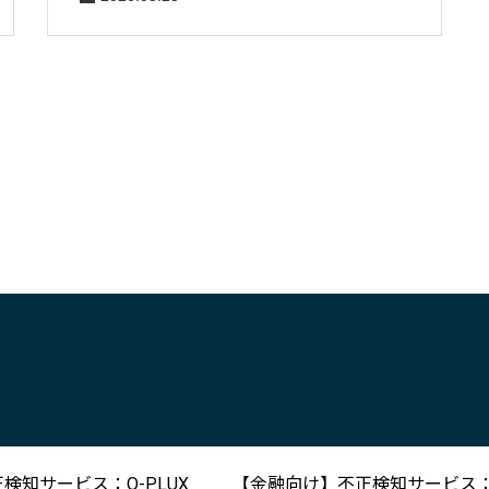
検知サービス：O-PLUX
【金融向け】不正検知サービス：O