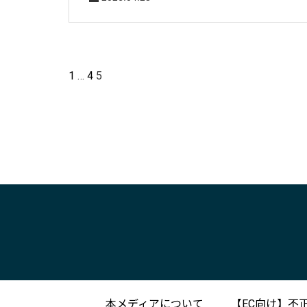
1
…
4
5
本メディアについて
【EC向け】不正