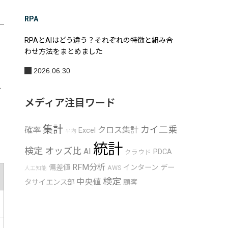
RPA
RPAとAIはどう違う？それぞれの特徴と組み合
わせ方法をまとめました
2026.06.30
分
メディア注目ワード
集計
カイ二乗
確率
クロス集計
Excel
平均
統計
検定
オッズ比
AI
PDCA
クラウド
RFM分析
偏差値
インターン
デー
AWS
人工知能
検定
中央値
タサイエンス部
顧客