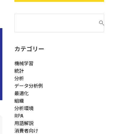
検
索
対
象
:
カテゴリー
機械学習
統計
分析
データ分析例
最適化
組織
分析環境
RPA
用語解説
消費者向け