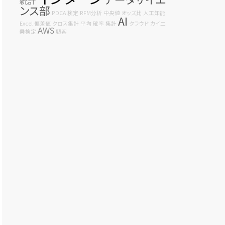
統計
ンス部
PDCA
検定
RFM分析
中央値
オッズ比
人工知能
AI
Excel
偏差値
クロス集計
平均
確率
集計
クラウド
カイ二
AWS
乗検定
顧客