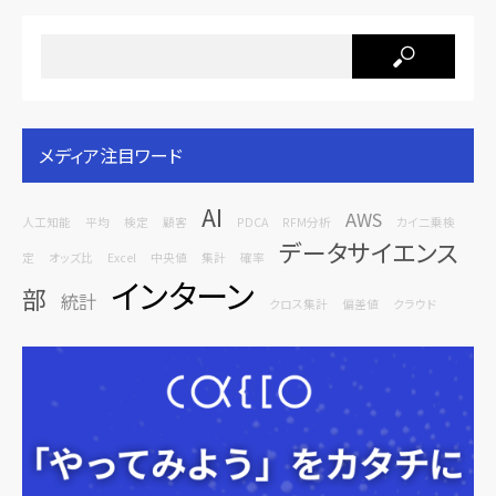
メディア注目ワード
AI
AWS
人工知能
平均
検定
顧客
PDCA
RFM分析
カイ二乗検
データサイエンス
定
オッズ比
Excel
中央値
集計
確率
インターン
部
統計
クロス集計
偏差値
クラウド