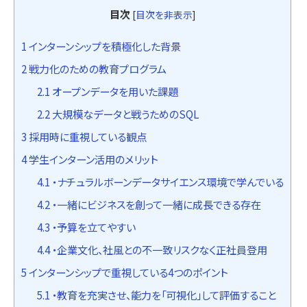
目次
[
目次を非表示
]
1
インターンシップを積極化した背景
2
戦力化のための教育プログラム
2.1
オープンデータを用いた課題
2.2
大規模なデータと戦うためのSQL
3
採用時に重視している観点
4
学生インターン活用のメリット
4.1
・ナチュラルボーンデータサイエンス環境で学んでいる
4.2
・一緒にビジネスを創って一緒に成長できる存在
4.3
・予算を立てやすい
4.4
・企業文化、社風との不一致リスクなく正社員登用
5
インターンシップで重視している4つのポイント
5.1
・教育を充実させ、能力を「可視化」して評価すること