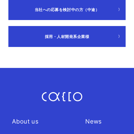
当社への応募を検討中の方（中途）
IR
株主・投資家の皆さまへ
採用・人材開発系企業様
経営方針
業績ハイライト
IRライブラリー
株式について
IRスケジュール
About us
News
IRニュース