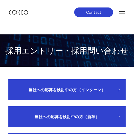
Contact
JP
EN
採用エントリー・採用問い合わせ
About us
株主・投資家の皆さまへ
経営方針
業績ハイライト
Service
IRライブラリー
株式について
IRスケジュール
当社への応募を検討中の方（インターン）
Company
IRニュース
IRお問い合わせ
電子公告
免責事項
News
当社への応募を検討中の方（新卒）
Career