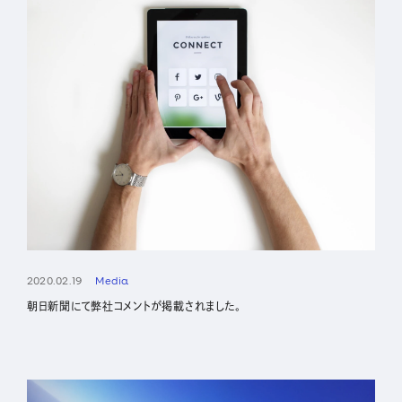
IR
株主・投資家の皆さまへ
経営方針
業績ハイライト
IRライブラリー
株式について
IRスケジュール
2020.02.19
Media
IRニュース
朝日新聞にて弊社コメントが掲載されました。
IRお問い合わせ
電子公告
免責事項