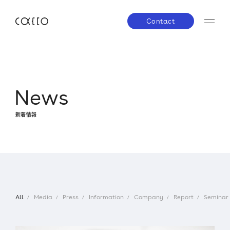
Contact
JP
EN
About us
N
e
w
s
株主・投資家の皆さまへ
経営方針
業績ハイラ
新着情報
Service
IRライブラリー
株式について
IRスケジ
Company
IRニュース
IRお問い合わせ
電子公告
免責事項
News
All
Media
Press
Information
Company
Report
Seminar
Career