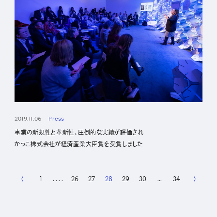
2019.11.06
Press
事業の新規性と革新性、圧倒的な実績が評価され
かっこ株式会社が経済産業大臣賞を受賞しました
1
. . . .
26
27
28
29
30
...
34