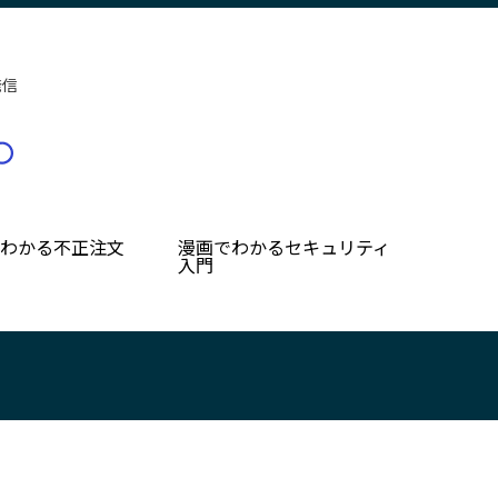
発信
でわかる不正注文
漫画でわかるセキュリティ
入門