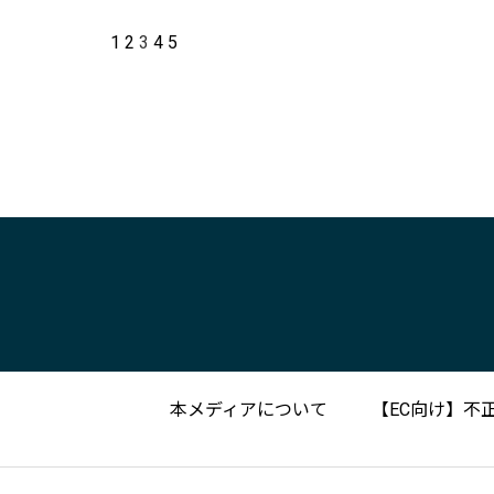
1
2
3
4
5
本メディアについて
【EC向け】不正