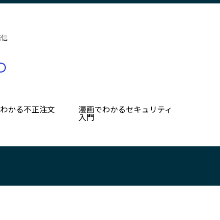
発信
でわかる不正注文
漫画でわかるセキュリティ
入門