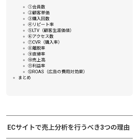
①会員数
②顧客単価
③購入回数
④リピート率
⑤LTV（顧客生涯価値）
⑥アクセス数
⑦CVR（購入率）
⑧離脱率
⑨直帰率
⑩売上高
⑪利益率
⑫ROAS（広告の費用対効果）
まとめ
ECサイトで売上分析を行うべき3つの理由