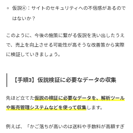
仮説④：サイトのセキュリティへの不信感があるので
はないか？
このように、今後の施策に繋がる仮説を洗い出したうえ
で、売上を向上させる可能性が高そうな改善策から実際
ECサイトで売上分析を行うべき3つの理由
に検証していきましょう。
【理由1】ECサイトの課題や改善点がわかる
【理由2】顧客理解が深まる
【理由3】業務の効率化やコスト削減に役立つ
【手順3】仮説検証に必要なデータの収集
ECサイトの売上分析を行う際の基本的な手順6つ
【手順1】分析する目的と現状の課題を明確にする
先ほど立てた
仮説の検証に必要なデータを、解析ツール
【手順2】仮説を洗い出す
【手順3】仮説検証に必要なデータの収集
や販売管理システムなどを使って収集
します。
【手順4】収集したデータを分析する
【手順5】課題解決に向けた改善策を実施
【手順6】効果検証をする
例えば、「かご落ちが高いのは送料や手数料が高額すぎ
ECサイトの売上分析で見るべき指標(項目)12選