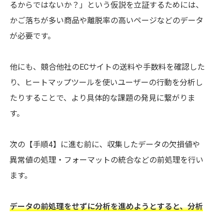
るからではないか？」という仮説を立証するためには、
①会員数
②顧客単価
かご落ちが多い商品や離脱率の高いページなどのデータ
③購入回数
が必要です。
④リピート率
⑤LTV（顧客生涯価値）
⑥アクセス数
⑦CVR（購入率）
他にも、競合他社のECサイトの送料や手数料を確認した
⑧離脱率
⑨直帰率
り、ヒートマップツールを使いユーザーの行動を分析し
⑩売上高
たりすることで、より具体的な課題の発見に繋がりま
⑪利益率
⑫ROAS（広告の費用対効果）
す。
まとめ
次の【手順4】に進む前に、収集したデータの欠損値や
異常値の処理・フォーマットの統合などの前処理を行い
ます。
データの前処理をせずに分析を進めようとすると、分析