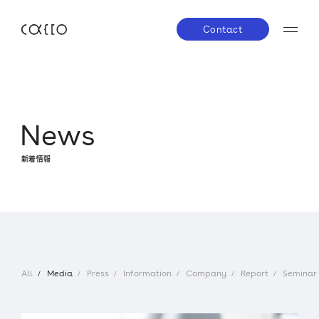
Contact
JP
EN
About us
N
e
w
s
株主・投資家の皆さまへ
経営方針
業績ハイラ
新着情報
Service
IRライブラリー
株式について
IRスケジ
Company
IRニュース
IRお問い合わせ
電子公告
免責事項
News
All
Media
Press
Information
Company
Report
Seminar
Career