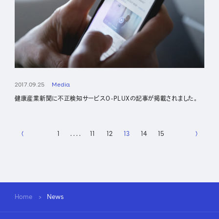
2017.09.25
Media
健康産業新聞に不正検知サービスO-PLUXの記事が掲載されました。
1
. . . .
11
12
13
14
15
Home
News