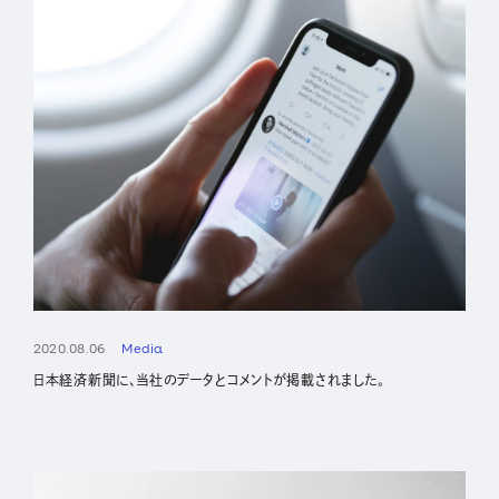
IR
株主・投資家の皆さまへ
経営方針
業績ハイライト
IRライブラリー
株式について
IRスケジュール
2020.08.06
Media
IRニュース
日本経済新聞に、当社のデータとコメントが掲載されました。
IRお問い合わせ
電子公告
免責事項