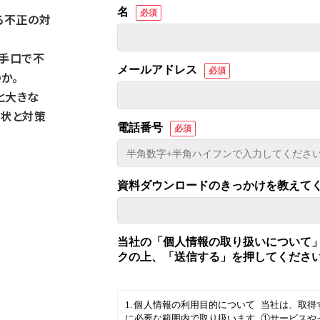
る不正の対
な手口で不
か。
と大きな
現状と対策