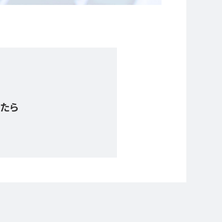
。
したら