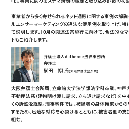
『EC事業に関わるステマ規制の概要と取り込み詐欺の初
事業者から多く寄せられるネット通販に関する事例の解説や
ルエンサーマーケティングの違法な使用例を取り上げ、特
て説明します。10月の関連法案施行に向けて、合法的なマ
トもご紹介します。
弁護士法人Authense法律事務所
弁護士
櫛田 翔 氏
(大阪弁護士会所属)
大阪弁護士会所属。立命館大学法学部法学科卒業、神戸
不動産法務（建物明け渡し請求、立ち退き請求など）を中
くの訴訟を経験。刑事事件では、被疑者の身体拘束から
するため、迅速な対応を心掛けるとともに、被害者側の支
組む。