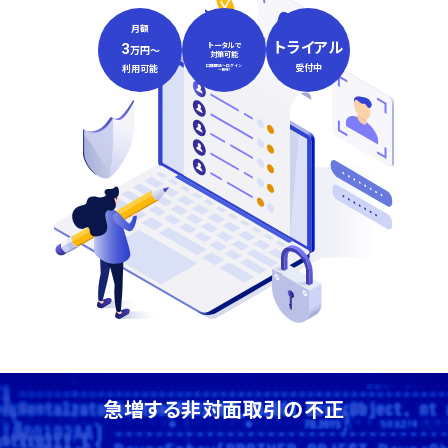
月額
トライアル
3
トータルで
万円〜
対策可能
口座開設～ログイン
受付中
利用可能
～取引
急増する非対面取引の不正