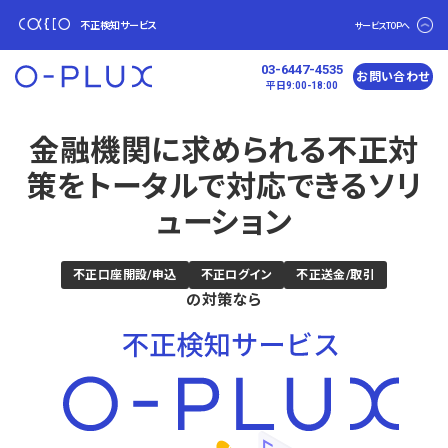
不正検知サービス
サービスTOPへ
03-6447-4535
お問い合わせ
平日9:00-18:00
金融機関に求められる不正対
策を
トータルで対応できるソリ
ューション
不正口座開設/申込
不正ログイン
不正送金/取引
の対策なら