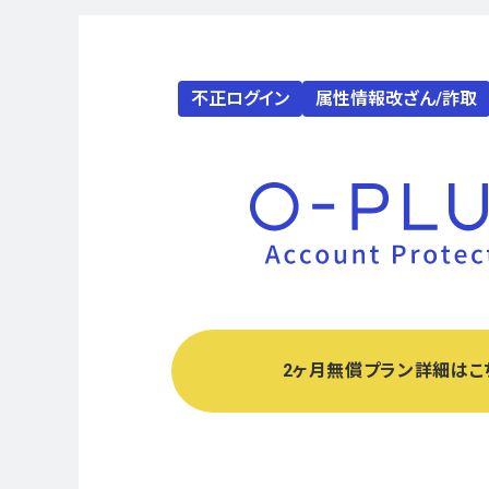
不正ログイン
属性情報改ざん/詐取
2ヶ月無償プラン詳細はこ