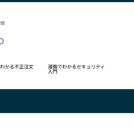
発信
でわかる不正注文
漫画でわかるセキュリティ
入門