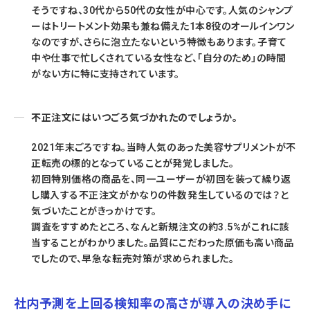
そうですね、30代から50代の女性が中心です。人気のシャンプ
ーはトリートメント効果も兼ね備えた1本8役のオールインワン
なのですが、さらに泡立たないという特徴もあります。子育て
中や仕事で忙しくされている女性など、「自分のため」の時間
がない方に特に支持されています。
不正注文にはいつごろ気づかれたのでしょうか。
2021年末ごろですね。当時人気のあった美容サプリメントが不
正転売の標的となっていることが発覚しました。
初回特別価格の商品を、同一ユーザーが初回を装って繰り返
し購入する不正注文がかなりの件数発生しているのでは？と
気づいたことがきっかけです。
調査をすすめたところ、なんと新規注文の約3.5%がこれに該
当することがわかりました。品質にこだわった原価も高い商品
でしたので、早急な転売対策が求められました。
社内予測を上回る検知率の高さが導入の決め手に