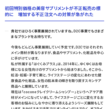
初回特別価格の美容サプリメントが不正転売の標
的に 増加する不正注文への対策が急がれた
貴社ではひろく事業展開されていますね。D2C事業でもさまざ
まなブランドをお持ちです。
今後もどんどん事業展開していく予定です。D2Cではそれぞれ
メイン商材が異なりますが、食品やサプリメント、化粧品を中心
に手がけています。
私が所属する「はぐくみプラス」は、2014年に、ゆくゆくはお母
様になる女性向けのサプリメントから始まりました。そこから、
妊活・妊娠・子育て期と、ライフステージの変化にあわせた健
康食品や化粧品、女性の肌本来の輝きを取り戻すスキンケア
商品へと展開しています。
現在は「coconeクレイクリームシャンプー」というヘアケア商
材がメインになっていまして、ライフステージごとに変化するお
客様のお悩みにしなやかに寄り添えるようシリーズ展開もして
います。おかげさまで近年ではオンラインだけでなく、オフライ