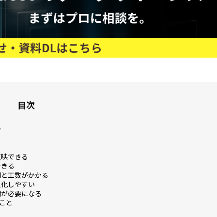
目次
ト
る
反映できる
できる
間と工数がかかる
人化しやすい
備が必要になる
こと