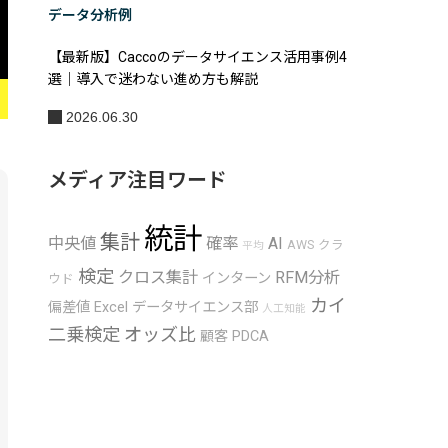
データ分析例
【最新版】Caccoのデータサイエンス活用事例4
選｜導入で迷わない進め方も解説
2026.06.30
メディア注目ワード
統計
集計
中央値
確率
AI
AWS
クラ
平均
検定
クロス集計
RFM分析
インターン
ウド
カイ
偏差値
Excel
データサイエンス部
人工知能
二乗検定
オッズ比
顧客
PDCA