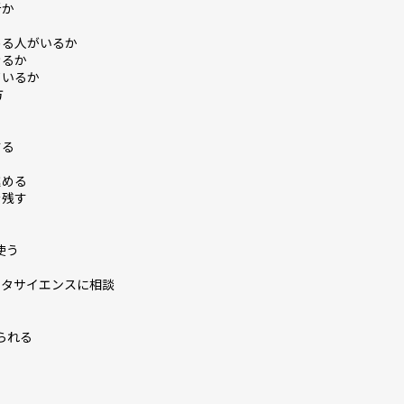
析か
める人がいるか
きるか
ているか
方
する
進める
を残す
使う
ータサイエンスに相談
られる