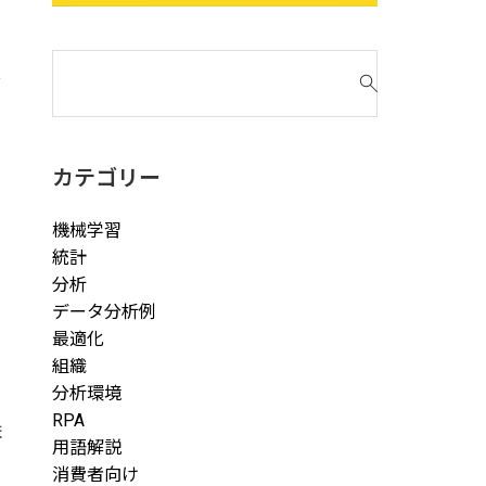
検
分
索
対
象
:
カテゴリー
機械学習
統計
分析
データ分析例
最適化
組織
分析環境
RPA
ま
用語解説
消費者向け