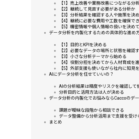
【1】売上改善や業務改善につながる分
【2】継続して見直す必要がある分析か
【3】分析結果を確認する人や施策を決
【4】継続に必要な費用や工数を確保で
【5】機密情報や個人情報の扱いを決め
データ分析を内製化するための具体的な進め
【1】目的とKPIを決める
【2】必要なデータの場所と状態を確認
【3】小さな分析テーマから始める
【4】役割分担を決めてから人材育成を
【5】外部支援も使いながら社内に知見
AIにデータ分析を任せていいの？
AIの分析結果は精度やリスクを確認して
分析目的と活用方法は人が決める
データ分析の内製化でお悩みならCaccoのデ
課題が曖昧な段階から相談できる
データ整備から分析活用まで支援を受け
まとめ