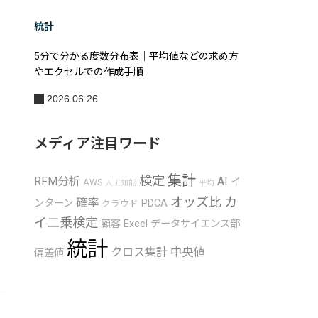
と
統計
5分で分かる度数分布表｜平均値などの求め方
やエクセルでの作成手順
2026.06.26
メディア注目ワード
集計
検定
RFM分析
AI
イ
AWS
人工知能
平均
オッズ比
カ
確率
ンターン
PDCA
クラウド
イ二乗検定
顧客
Excel
データサイエンス部
統計
クロス集計
中央値
偏差値