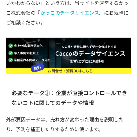
いかわからない」という方は、当サイトを運営するかっ
【ステップ5】導入と調整
需要予測をする3つのメリット
こ株式会社の『
かっこのデータサイエンス
』にお気軽に
ご相談ください。
コスト（余剰在庫・人員・生産など）の削減
販売計画・在庫管理などの意思決定の透明化
欠品による機会損失を防ぐ
需要予測を任せるならかっこのデータサイエンス
まとめ
必要なデータ②：企業が直接コントロールでき
ないコトに関してのデータや情報
外部要因データは、売れ方が変わった理由を説明した
り、予測を補正したりするために使います。