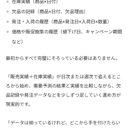
在庫実績（商品×日付）
欠品の記録（商品×日付、欠品理由）
発注・入荷の履歴（商品×発注日×入荷日×数量）
価格や販促施策の履歴（値下げ日、キャンペーン期間
など）
最初からすべて完璧にそろっている必要はありません。
「販売実績＋在庫実績」が日次または週次で追えるとこ
需要予測とは
ろから始め、需要予測の結果と実績を比較しながら、欠
なぜ需要予測をすべき？4つの理由
品記録や発注データなどを少しずつ足していく進め方が
需要予測に必要な2つのデータ
需要予測のやり方
現実的です。
【ステップ1】現状の確認・データの把握
【ステップ2】現状の課題を定量的に判断する
「データは揃っているけれど、どこから手を付けたらい
【ステップ3】需要予測のためのアプローチ検討
【ステップ4】モデルの構築