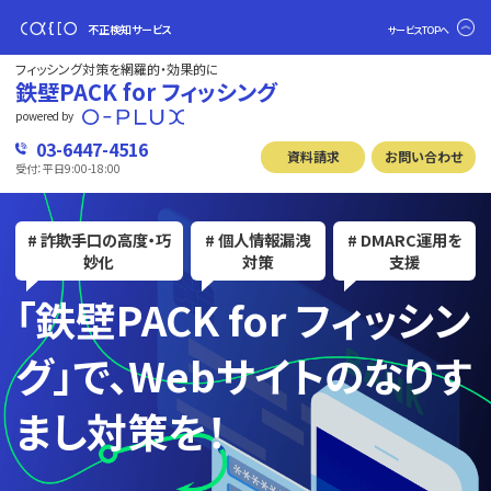
不正検知サービス
サービスTOPへ
フィッシング対策を網羅的・効果的に
鉄壁PACK for フィッシング
powered by
03-6447-4516
資料請求
お問い合わせ
受付：平日9:00-18:00
# 詐欺手口の高度・巧
# 個人情報漏洩
# DMARC運用を
妙化
対策
支援
「鉄壁PACK for フィッシン
グ」で、
Webサイトのなりす
まし対策を！