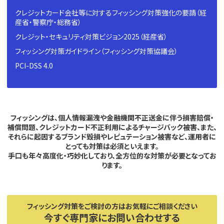
クレジットカード会社等に対するフィッシング対策強化の要請（経
産省・警察庁・総務省）
クレジット・セキュリティ対策ビジョン2025（経産省）
フィッシング対策ガイドライン（フィッシング対策協議会）
PCI-DSS 4.0
フィッシングは、個人情報漏洩や金融機関不正送金に伴う損害賠償・
補償問題、
クレジットカード不正利用によるチャージバック被害、また、
それらに起因するブランド毀損やレピュテーション被害など、運用者に
とっても対策は必須といえます。
手口も年々高度化・巧妙化しており、全方位的な対策が必要となってお
ります。
フィッシング対策をご検討の方はお気軽にご相談ください
今すぐ専門家にお問い合わせする