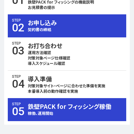
01
鉄壁PACK for フィッシングの機能説明
お見積書の提示
STEP
お申し込み
02
契約書の締結
STEP
お打ち合わせ
03
運用方法確認
対策対象ページ仕様確認
導入スケジュール確認
STEP
導入準備
04
対策対象サイト・ページに合わせた準備を実施
本番導入前の動作確認を実施
STEP
鉄壁PACK for フィッシング稼働
05
稼働、運用開始