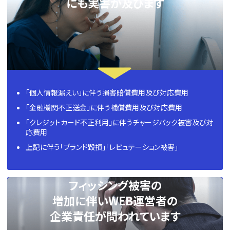
にも実害が及びます
「個人情報漏えい」に伴う損害賠償費用及び対応費用
「金融機関不正送金」に伴う補償費用及び対応費用
「クレジットカード不正利用」に伴うチャージバック被害及び対
応費用
上記に伴う「ブランド毀損」「レピュテーション被害」
フィッシング被害の
増加に伴いWEB運営者の
企業責任が問われています