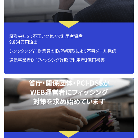
証券会社Ｓ ：不正アクセスで利用者資産
9,864万円流出
シンクタンクＹ：従業員のID/PW窃取により不審メール発信
通信事業者Ｄ ：フィッシング詐欺で利用者1億円被害
省庁・関係団体・PCI-DSSが
WEB運営者にフィッシング
対策を求め始めています