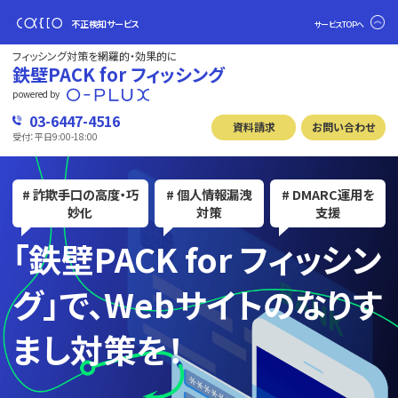
不正検知サービス
サービスTOPへ
フィッシング対策を網羅的・効果的に
鉄壁PACK for フィッシング
powered by
03-6447-4516
資料請求
お問い合わせ
受付：平日9:00-18:00
# 詐欺手口の高度・巧
# 個人情報漏洩
# DMARC運用を
妙化
対策
支援
「鉄壁PACK for フィッシン
グ」で、
Webサイトのなりす
まし対策を！