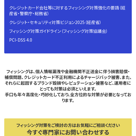
クレジットカード会社等に対するフィッシング対策強化の要請（経
産省・警察庁・総務省）
クレジット・セキュリティ対策ビジョン2025（経産省）
フィッシング対策ガイドライン（フィッシング対策協議会）
PCI-DSS 4.0
フィッシングは、個人情報漏洩や金融機関不正送金に伴う損害賠償・
補償問題、
クレジットカード不正利用によるチャージバック被害、また、
それらに起因するブランド毀損やレピュテーション被害など、運用者に
とっても対策は必須といえます。
手口も年々高度化・巧妙化しており、全方位的な対策が必要となってお
ります。
フィッシング対策をご検討の方はお気軽にご相談ください
今すぐ専門家にお問い合わせする