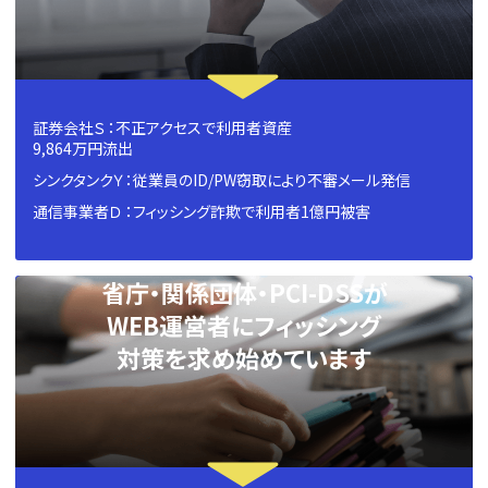
証券会社Ｓ ：不正アクセスで利用者資産
9,864万円流出
シンクタンクＹ：従業員のID/PW窃取により不審メール発信
通信事業者Ｄ ：フィッシング詐欺で利用者1億円被害
省庁・関係団体・PCI-DSSが
WEB運営者にフィッシング
対策を求め始めています