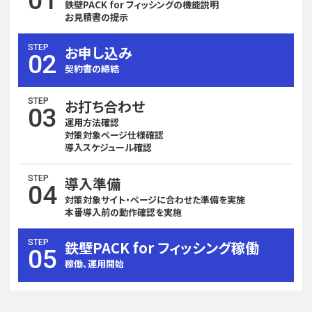
01
鉄壁PACK for フィッシングの機能説明
お見積書の提示
STEP
お申し込み
02
契約書の締結
STEP
お打ち合わせ
03
運用方法確認
対策対象ページ仕様確認
導入スケジュール確認
STEP
導入準備
04
対策対象サイト・ページに合わせた準備を実施
本番導入前の動作確認を実施
STEP
鉄壁PACK for フィッシング稼働
05
稼働、運用開始