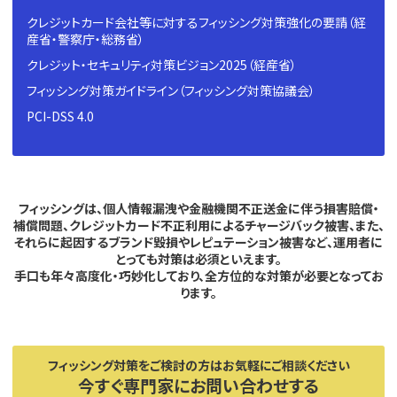
クレジットカード会社等に対するフィッシング対策強化の要請（経
産省・警察庁・総務省）
クレジット・セキュリティ対策ビジョン2025（経産省）
フィッシング対策ガイドライン（フィッシング対策協議会）
PCI-DSS 4.0
フィッシングは、個人情報漏洩や金融機関不正送金に伴う損害賠償・
補償問題、
クレジットカード不正利用によるチャージバック被害、また、
それらに起因するブランド毀損やレピュテーション被害など、運用者に
とっても対策は必須といえます。
手口も年々高度化・巧妙化しており、全方位的な対策が必要となってお
ります。
フィッシング対策をご検討の方はお気軽にご相談ください
今すぐ専門家にお問い合わせする