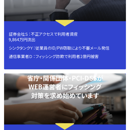
証券会社Ｓ ：不正アクセスで利用者資産
9,864万円流出
シンクタンクＹ：従業員のID/PW窃取により不審メール発信
通信事業者Ｄ ：フィッシング詐欺で利用者1億円被害
省庁・関係団体・PCI-DSSが
WEB運営者にフィッシング
対策を求め始めています