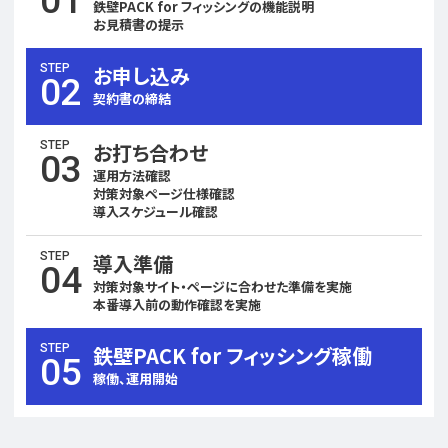
01
鉄壁PACK for フィッシングの機能説明
お見積書の提示
STEP
お申し込み
02
契約書の締結
STEP
お打ち合わせ
03
運用方法確認
対策対象ページ仕様確認
導入スケジュール確認
STEP
導入準備
04
対策対象サイト・ページに合わせた準備を実施
本番導入前の動作確認を実施
STEP
鉄壁PACK for フィッシング稼働
05
稼働、運用開始