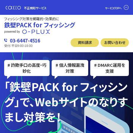
不正検知サービス
サービスTOPへ
フィッシング対策を網羅的・効果的に
鉄壁PACK for フィッシング
powered by
03-6447-4516
資料請求
お問い合わせ
受付：平日9:00-18:00
# 詐欺手口の高度・巧
# 個人情報漏洩
# DMARC運用を
妙化
対策
支援
「鉄壁PACK for フィッシン
グ」で、
Webサイトのなりす
まし対策を！