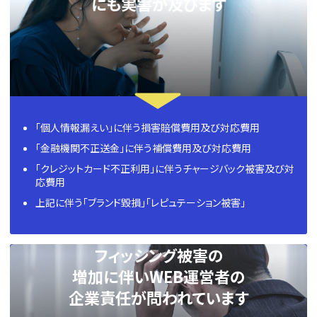
にも実害が及びます
「個人情報漏えい」に伴う損害賠償費用及び対応費用
「金融機関不正送金」に伴う補償費用及び対応費用
「クレジットカード不正利用」に伴うチャージバック被害及び対
応費用
上記に伴う「ブランド毀損」「レピュテーション被害」
フィッシング被害の
増加に伴いWEB運営者の
企業責任が問われています