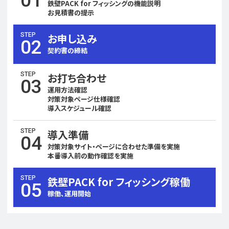
01
鉄壁PACK for フィッシングの機能説明
お見積書の提示
STEP
お申し込み
02
契約書の締結
STEP
お打ち合わせ
03
運用方法確認
対策対象ページ仕様確認
導入スケジュール確認
STEP
導入準備
04
対策対象サイト・ページに合わせた準備を実施
本番導入前の動作確認を実施
STEP
鉄壁PACK for フィッシング稼働
05
稼働、運用開始