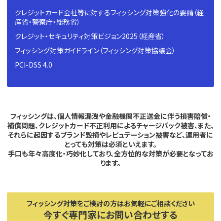
クレジットカード会社等に対するフィッシング対策強化の要請（経
産省・警察庁・総務省）
クレジット・セキュリティ対策ビジョン2025（経産省）
フィッシング対策ガイドライン（フィッシング対策協議会）
PCI-DSS 4.0
フィッシングは、個人情報漏洩や金融機関不正送金に伴う損害賠償・
補償問題、
クレジットカード不正利用によるチャージバック被害、また、
それらに起因するブランド毀損やレピュテーション被害など、運用者に
とっても対策は必須といえます。
手口も年々高度化・巧妙化しており、全方位的な対策が必要となってお
ります。
フィッシング対策をご検討の方はお気軽にご相談ください
今すぐ専門家にお問い合わせする