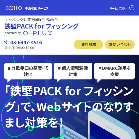
不正検知サービス
サービスTOPへ
フィッシング対策を網羅的・効果的に
鉄壁PACK for フィッシング
powered by
03-6447-4516
資料請求
お問い合わせ
受付：平日9:00-18:00
# 詐欺手口の高度・巧
# 個人情報漏洩
# DMARC運用を
妙化
対策
支援
「鉄壁PACK for フィッシン
グ」で、
Webサイトのなりす
まし対策を！