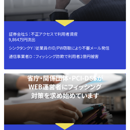
証券会社Ｓ ：不正アクセスで利用者資産
9,864万円流出
シンクタンクＹ：従業員のID/PW窃取により不審メール発信
通信事業者Ｄ ：フィッシング詐欺で利用者1億円被害
省庁・関係団体・PCI-DSSが
WEB運営者にフィッシング
対策を求め始めています