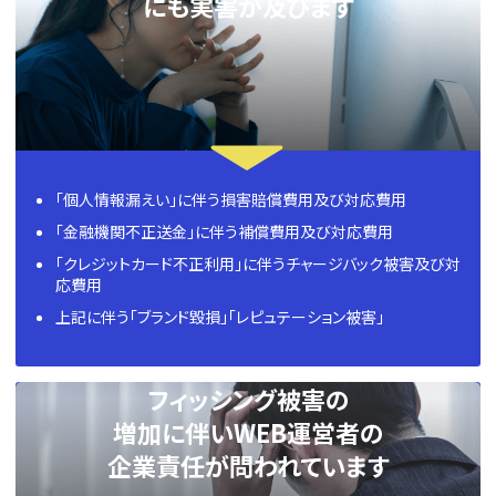
にも実害が及びます
「個人情報漏えい」に伴う損害賠償費用及び対応費用
「金融機関不正送金」に伴う補償費用及び対応費用
「クレジットカード不正利用」に伴うチャージバック被害及び対
応費用
上記に伴う「ブランド毀損」「レピュテーション被害」
フィッシング被害の
増加に伴いWEB運営者の
企業責任が問われています