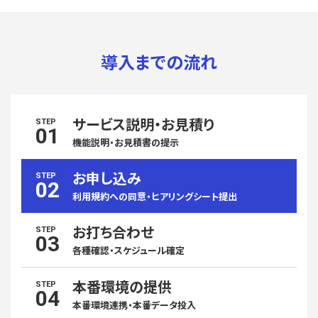
導入までの流れ
サービス説明・お見積り
STEP
01
機能説明・お見積書の提示
お申し込み
STEP
02
利用規約への同意・ヒアリングシート提出
お打ち合わせ
STEP
03
各種確認・スケジュール確定
本番環境の提供
STEP
04
本番環境連携・本番データ投入