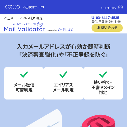
不正検知サービス
サービスTOPへ
03-6447-4535
不正メールアドレスを即判定
受付：平日10:00-18:00
お問い合わせ
powered by
入力メールアドレスが有効か即時判断
「決済審査強化」や「不正登録を防ぐ」
使い捨て・
メール送信
エイリアス
不審ドメイン
可否判定
メール判定
判定