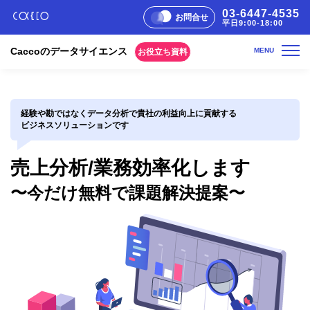
03-6447-4535
お問合せ
平日9:00-18:00
Caccoのデータサイエンス
お役立ち資料
経験や勘ではなくデータ分析で貴社の利益向上に貢献する
マーケティング支援サービス「いろはに分析」
ビジネスソリューションです
データ分析サービス「さきがけKPI」
データサイエンス分室として
売上分析/業務効率化します
ASPとして
〜今だけ無料で課題解決提案〜
面倒な作業をRPAで自動化