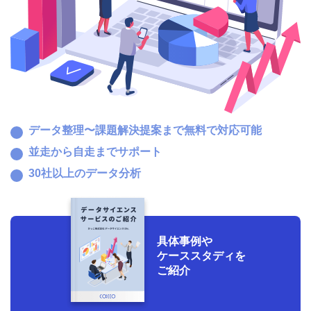
データ整理〜
課題解決提案まで
無料で対応可能
並走から
自走まで
サポート
30社以上の
データ分析
具体事例や
ケーススタディを
ご紹介