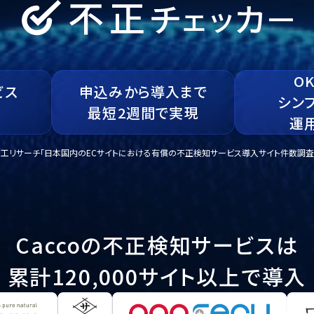
O
ビス
申込みから導入まで
シン
最短2週間で実現
運
京商工リサーチ「日本国内のECサイトにおける有償の不正検知サービス導入サイト件数調査
Caccoの
不正検知サービスは
累計120,000サイト
以上で導入