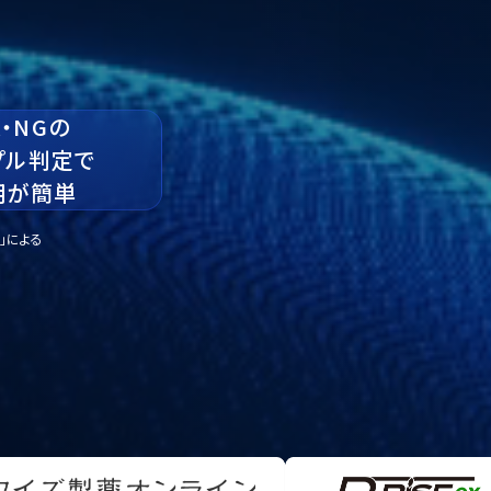
K・NGの
プル判定で
用が簡単
」による