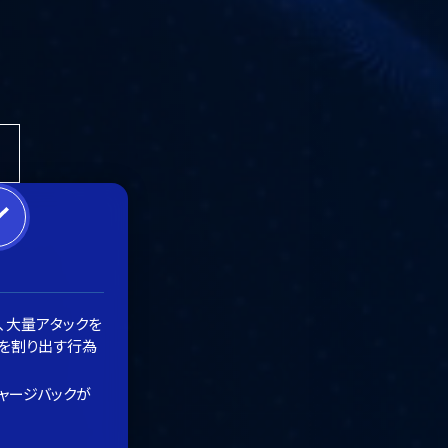
ー
、大量アタックを
を割り出す行為
ャージバックが