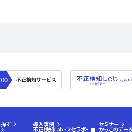
ら探す
導入事例
セミナー
不正検知Lab -フセラボ-
かっこのデー