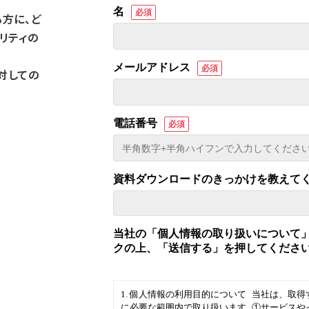
る方に、ど
リティの
対しての