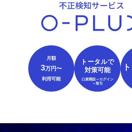
月額
トータルで
ト
3
万円〜
対策可能
利用可能
口座開設～ログイン
～取引