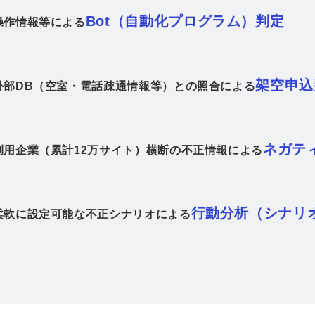
Bot（自動化プログラム）判定
操作情報等による
架空申込
外部DB（空室・電話疎通情報等）との照合による
ネガテ
利用企業（累計12万サイト）横断の不正情報による
行動分析（シナリ
柔軟に設定可能な不正シナリオによる