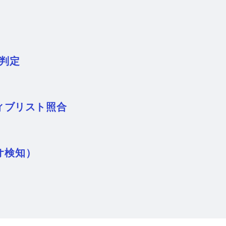
判定
ィブリスト照合
オ検知）