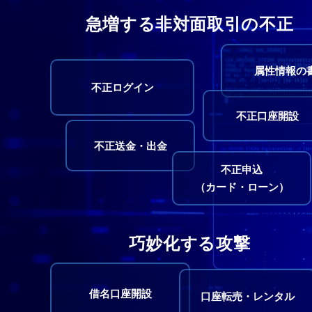
急増する非対面取引の不正
属性情報の
不正ログイン
不正口座開設
不正送金・出金
不正申込
（カード・ローン）
巧妙化する攻撃
借名口座開設
口座転売・レンタル