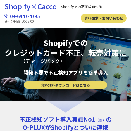
Shopify×Cacco
Shopifyでの不正検知対策
03-6447-4735
資料請求・お問い合わせ
受付：平日9:00-18:00
Shopifyでの
クレジットカード不正
、転売対策に
（チャージバック）
開発不要で不正検知アプリを簡単導入
資料無料ダウンロードはこちら
不正検知ソフト導入実績No1
の
（※）
O-PLUXが
Shopifyとついに連携